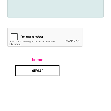
borrar
enviar