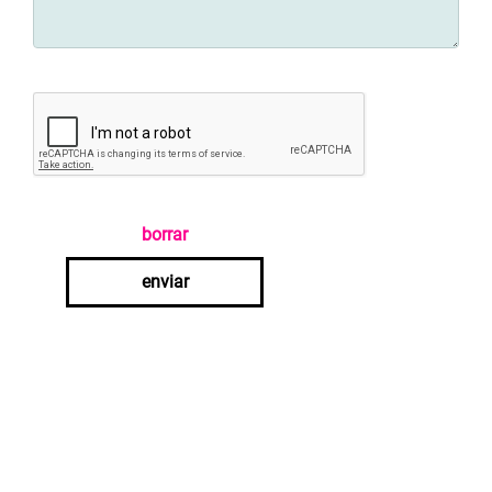
borrar
enviar