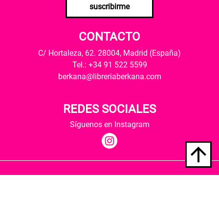
suscribirme
CONTACTO
C/ Hortaleza, 62. 28004, Madrid (España)
Tel.: +34 91 522 5599
berkana@libreriaberkana.com
REDES SOCIALES
Síguenos en Instagram
Quiénes somos
Condiciones de envío