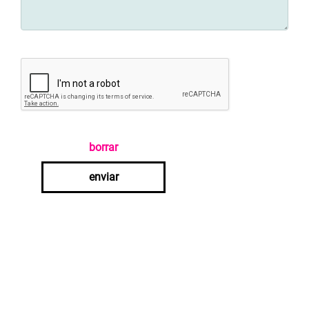
borrar
enviar