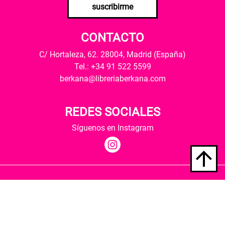
suscribirme
CONTACTO
C/ Hortaleza, 62. 28004, Madrid (España)
Tel.: +34 91 522 5599
berkana@libreriaberkana.com
REDES SOCIALES
Síguenos en Instagram
Quiénes somos
Condiciones de envío