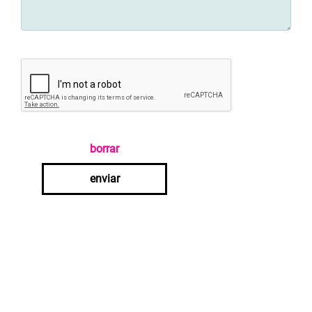
borrar
enviar