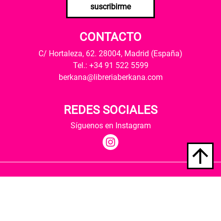
suscribirme
CONTACTO
C/ Hortaleza, 62. 28004, Madrid (España)
Tel.: +34 91 522 5599
berkana@libreriaberkana.com
REDES SOCIALES
Síguenos en Instagram
Quiénes somos
Condiciones de envío