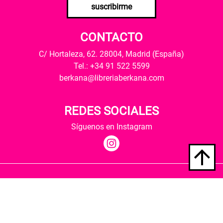
suscribirme
CONTACTO
C/ Hortaleza, 62. 28004, Madrid (España)
Tel.: +34 91 522 5599
berkana@libreriaberkana.com
REDES SOCIALES
Síguenos en Instagram
Quiénes somos
Condiciones de envío