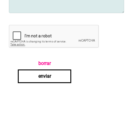
borrar
enviar