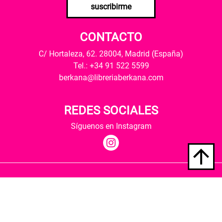
suscribirme
CONTACTO
C/ Hortaleza, 62. 28004, Madrid (España)
Tel.: +34 91 522 5599
berkana@libreriaberkana.com
REDES SOCIALES
Síguenos en Instagram
Quiénes somos
Condiciones de envío