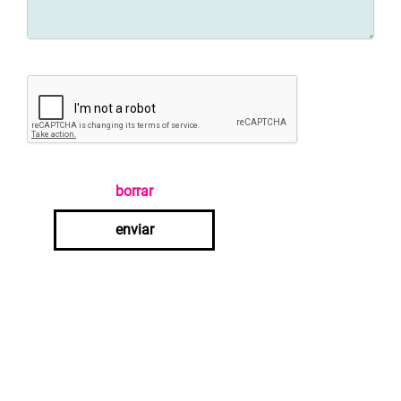
borrar
enviar