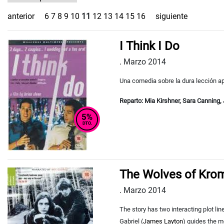
anterior
6
7
8
9
10
11
12
13
14
15
16
siguiente
I Think I Do
.
Marzo 2014
Una comedia sobre la dura lección ap
Reparto:
Mia Kirshner, Sara Canning
The Wolves of Kro
.
Marzo 2014
The story has two interacting plot li
Gabriel (
James Layton
) guides the m