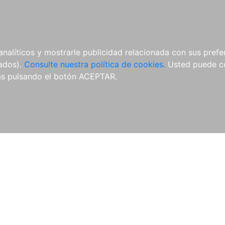
ÍCULAS
MERCHANDISING
NOTICIAS
EDITORIAL EGALES
analíticos y mostrarle publicidad relacionada con sus prefer
tados).
Consulte nuestra política de cookies.
Usted puede co
s pulsando el botón ACEPTAR.