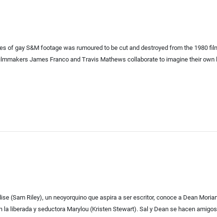
nutes of gay S&M footage was rumoured to be cut and destroyed from the 1980 film
, filmmakers James Franco and Travis Mathews collaborate to imagine their own 
ise (Sam Riley), un neoyorquino que aspira a ser escritor, conoce a Dean Moriart
 la liberada y seductora Marylou (Kristen Stewart). Sal y Dean se hacen amigos a