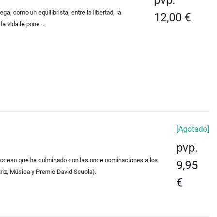
pvp.
ga, como un equilibrista, entre la libertad, la
12,00 €
a vida le pone ...
[Agotado]
pvp.
proceso que ha culminado con las once nominaciones a los
9,95
triz, Música y Premio David Scuola).
€