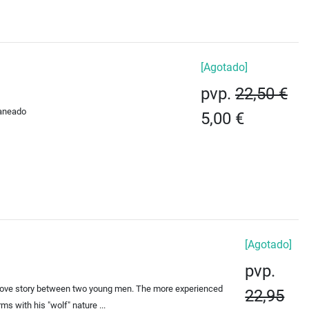
[Agotado]
pvp.
22,50 €
laneado
5,00 €
[Agotado]
pvp.
is a love story between two young men. The more experienced
22,95
s with his "wolf" nature ...