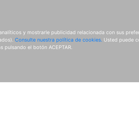
ÍCULAS
MERCHANDISING
NOTICIAS
EDITORIAL EGALES
analíticos y mostrarle publicidad relacionada con sus prefer
tados).
Consulte nuestra política de cookies.
Usted puede co
s pulsando el botón ACEPTAR.