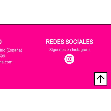
O
REDES SOCIALES
Síguenos en Instagram
drid (España)
599
ana.com
Hospedaje y desarrollo