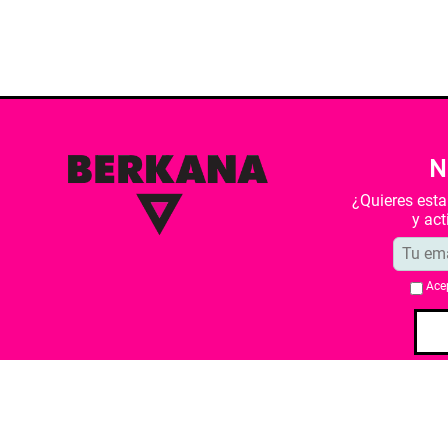
N
¿Quieres est
y ac
Ace
Quiénes somos
Condiciones de 