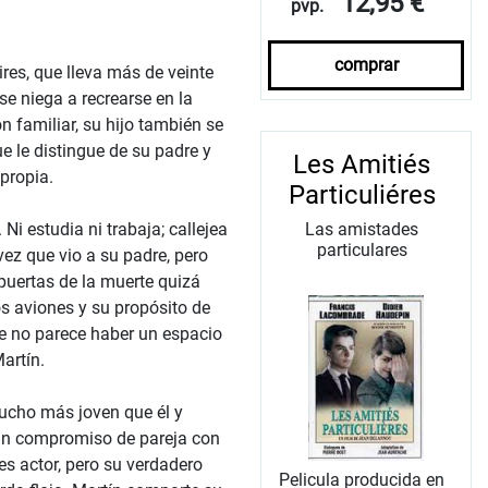
12,95 €
pvp.
comprar
ires, que lleva más de veinte
e niega a recrearse en la
n familiar, su hijo también se
ue le distingue de su padre y
Les Amitiés
propia.
Particuliéres
Las amistades
i estudia ni trabaja; callejea
particulares
vez que vio a su padre, pero
puertas de la muerte quizá
os aviones y su propósito de
ue no parece haber un espacio
artín.
mucho más joven que él y
 un compromiso de pareja con
es actor, pero su verdadero
Pelicula producida en