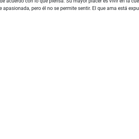
r de acuerdo con lo que piensa. Su mayor placer es vivir en la cu
e apasionada, pero él no se permite sentir. El que ama está expue