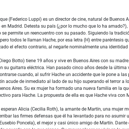
que (Federico Luppi) es un director de cine, natural de Buenos A
 en Madrid. Detesta su país (¿por lo mucho que lo ha amado?), s
o se permite un reencuentro con su pasado. Siguiendo la tradició
pero todos le llaman Hache, por esa letra (H) entre paréntesis q
ado el efecto contrario, al negarle nominalmente una identidad 
iego Botto) tiene 19 años y vive en Buenos Aires con su madre. N
on su guitarra eléctrica. Han pasado cinco años desde la última 
ontrarse cuando, al sufrir Hache un accidente que le pone a las 
ín acude de inmediato al lado de su hijo superando el terror a l
uenos Aires. Su ex mujer ha formado una nueva familia en la q
afectivo para Hache. La propuesta de ella es que Hache viva con M
 esperan Alicia (Cecilia Roth), la amante de Martín, una mujer 
rribar las firmes defensas que él ha levantado para no asumir
 (Eusebio Poncela), el mejor y casi único amigo de Martín. Dante 