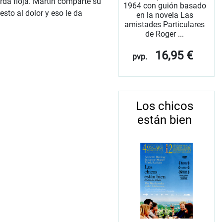
erda floja. Martín comparte su
1964 con guión basado
sto al dolor y eso le da
en la novela Las
amistades Particulares
de Roger ...
16,95 €
pvp.
Los chicos
están bien