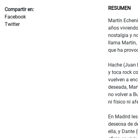
RESUMEN
Compartir en:
Facebook
Martín Echeni
Twitter
años viviendo
nostalgia y n
llama Martín, 
que ha provoc
Hache (Juan D
y toca rock c
vuelven a enc
deseada, Mart
no volver a B
ni físico ni 
En Madrid les
deseosa de de
ella, y Dante