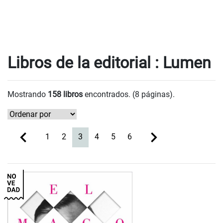
Libros de la editorial : Lumen
Mostrando
158 libros
encontrados. (8 páginas).
(current)
1
2
3
4
5
6