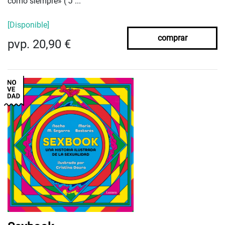
como siempre» ( J ...
[Disponible]
comprar
pvp. 20,90 €