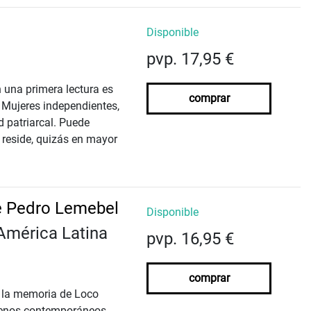
Disponible
pvp. 17,95 €
n una primera lectura es
comprar
. Mujeres independientes,
d patriarcal. Puede
re­side, quizás en mayor
de Pedro Lemebel
Disponible
América Latina
pvp. 16,95 €
comprar
e la memoria de Loco
hilenos contemporáneos