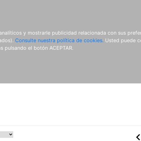
ÍCULAS
MERCHANDISING
NOTICIAS
EDITORIAL EGALES
analíticos y mostrarle publicidad relacionada con sus prefer
tados).
Consulte nuestra política de cookies.
Usted puede co
s pulsando el botón ACEPTAR.